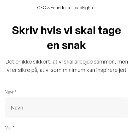
CEO & Founder at LeadFighter
S
k
r
i
v
h
v
i
s
v
i
s
k
a
l
t
a
g
e
e
n
s
n
a
k
Det er ikke sikkert, at vi skal arbejde sammen, men
vi er sikre på, at vi som minimum kan inspirere jer!
Navn*
Mail*