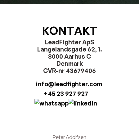
K
O
N
T
A
K
T
LeadFighter ApS
Langelandsgade 62, 1.
8000 Aarhus C
Denmark
CVR-nr 43679406
info@leadfighter.com
+45 23 927 927
Peter Adolfsen