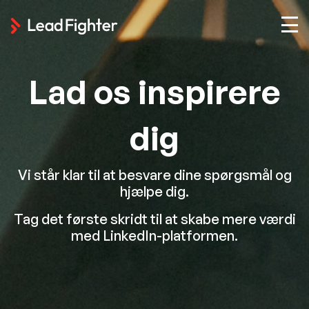
L
a
d
o
s
i
n
s
p
i
r
e
r
e
d
i
g
Vi står klar til at besvare dine spørgsmål og
hjælpe dig.
Tag det første skridt til at skabe mere værdi
med LinkedIn-platformen.