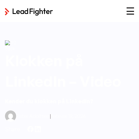
Blog
Klokken på
LinkedIn – Video
Kender du klokken på LinkedIn?
Peter Adolfsen
|
februar 19, 2026
Share