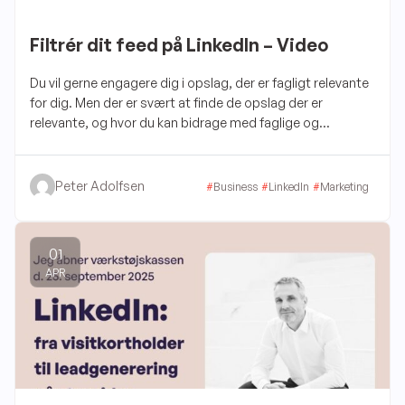
Filtrér dit feed på LinkedIn – Video
Du vil gerne engagere dig i opslag, der er fagligt relevante
for dig. Men der er svært at finde de opslag der er
relevante, og hvor du kan bidrage med faglige og
inspirerende kommentarer. Det kan du komme udenom.
Brug filtrene i LinkedIns søgefunktion.
Peter Adolfsen
#
Business
#
LinkedIn
#
Marketing
01
APR