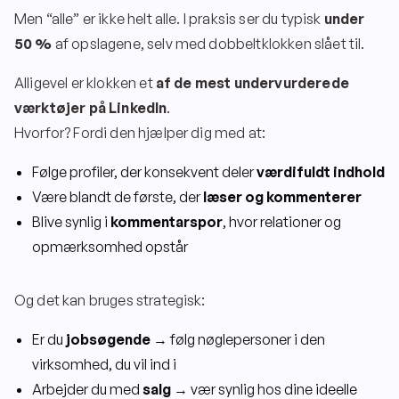
Men “alle” er ikke helt alle. I praksis ser du typisk
under
50 %
af opslagene, selv med dobbeltklokken slået til.
Alligevel er klokken et
af de mest undervurderede
værktøjer på LinkedIn
.
Hvorfor? Fordi den hjælper dig med at:
Følge profiler, der konsekvent deler
værdifuldt indhold
Være blandt de første, der
læser og kommenterer
Blive synlig i
kommentarspor
, hvor relationer og
opmærksomhed opstår
Og det kan bruges strategisk:
Er du
jobsøgende
→ følg nøglepersoner i den
virksomhed, du vil ind i
Arbejder du med
salg
→ vær synlig hos dine ideelle